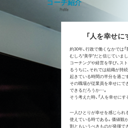
コーチ紹介
Profile
「人を幸せに
約30年、行政で働くなかでは「
むしろ“美学”だと信じていま
コーチングや経営を学び、ス
るうちに、それでは組織が持
起きている時間の半分を過ご
その職場が従業員を幸せにで
できるだろうか…。
そう考えた時、「人を幸せにす
一人ひとりが幸せを感じられ
使えている時である。価値観
割ともいうべきものが発揮で