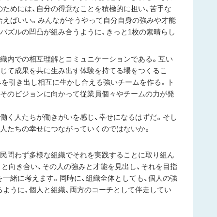
のためには、自分の得意なことを積極的に担い、苦手な
合えばいい。みんながそうやって自分自身の強みや才能
パズルの凹凸が組み合うように、きっと1枚の素晴らし
組織内での相互理解とコミュニケーションである。互い
通じて成果を共に生み出す体験を持てる場をつくるこ
みを引き出し相互に生かし合える強いチームを作る。ト
、そのビジョンに向かって従業員個々やチームの力が発
と働く人たちが働きがいを感じ、幸せになるはずだ。そし
る人たちの幸せにつながっていくのではないか。
官民問わず多様な組織でそれを実践することに取り組ん
りと向き合い、その人の強みと才能を見出し、それを目指
を一緒に考えます。同時に、組織全体としても、個人の強
るように、個人と組織、両方のコーチとして伴走してい