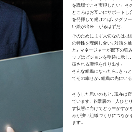
を職場でこそ実現したい。 そ
ところはお互いにサポートし
を発揮して働ければ、ジグソー
い絵が出来上がるはずだ。
そのためにまず大切なのは、
の特性を理解し合い、対話を
と。マネージャーが部下の強
ップはビジョンを明確に示し
揮される環境を作り出す。
そんな組織になったら、きっ
てその幸せが、組織の先にい
そうした思いのもと、現在は
でいます。各階層の一人ひと
す状態に向けてどう生かすか
みが強い組織づくりにつなが
ます。