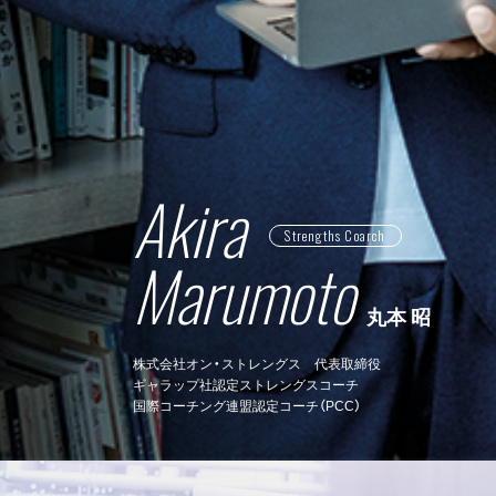
Akira
Strengths Coarch
Marumoto
丸本 昭
株式会社オン・ストレングス 代表取締役
ギャラップ社認定ストレングスコーチ
国際コーチング連盟認定コーチ（PCC）