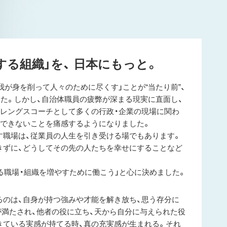
する組織」を、
日本にもっと。
我が身を削って人々のために尽くす」ことが“当たり前”、
した。しかし、自治体職員の疲弊が深まる現実に直面し、
トレングスコーチとして多くの行政・企業の現場に関わ
続できないことを痛感するようになりました。
す職場は、従業員の人生を引き受ける場でもあります。
きずに、どうしてその先の人たちを幸せにすることなど
る職場・組織を増やすために働こう」と心に決めました。
るのは、自身が持つ強みや才能を解き放ち、思う存分に
が満たされ、他者の役に立ち、天から自分に与えられた役
きている実感が持てる時、真の充実感が生まれる。それ