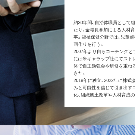
約30年間、自治体職員として
たり、全職員参加による人材育
事。福祉保健分野では、児童虐
画作りを行う。
2007年より自らコーチングと
には米ギャラップ社にてスト
体で自主勉強会や研修を重ねる
きた。
2018年に独立、2022年に
みと可能性を信じて引き出す
化、組織風土改革や人材育成